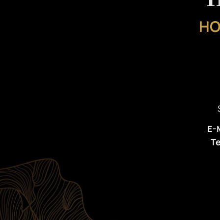
HO
E-M
T